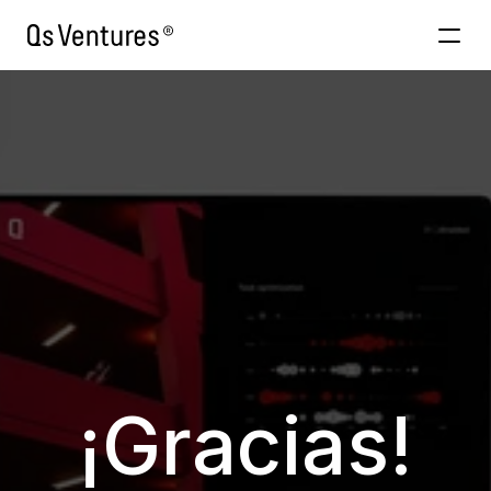
Venture Building
AInabled
About
Contacto
¡Gracias!