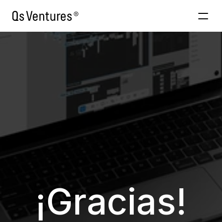
Venture Building
AInabled
About
Contacto
¡Gracias!