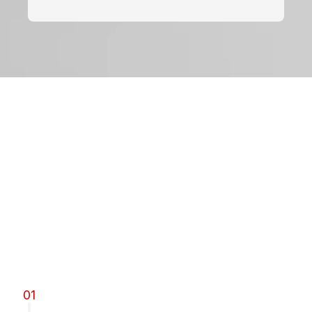
TRANSFORMACIÓN
TECNOLÓGICA
¿Cómo
trabajamos
?
Te
ayudamos
a
crear
un
producto
digital
de
calidad
con
foco
en
el
usuario
y
resultados.
01
Contáctanos