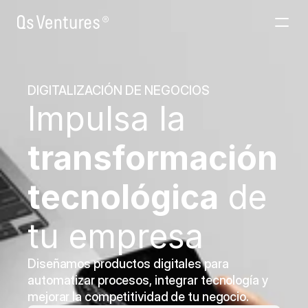
Venture Building
DIGITALIZACIÓN DE NEGOCIOS
AInabled
Impulsa la
About
Contacto
transformación 
tecnológica
 de 
tu empresa
Diseñamos productos digitales para 
automatizar procesos, integrar tecnología y 
mejorar la competitividad de tu negocio.